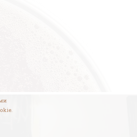
ими
okie.