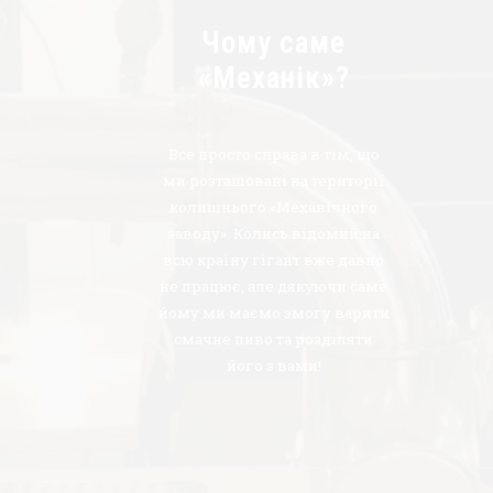
Чому саме
«Механік»?
Все просто справа в тім, що
ми розташовані на території
колишнього «Механічного
заводу». Колись відомий на
всю країну гігант вже давно
не працює, але дякуючи саме
йому ми маємо змогу варити
смачне пиво та розділяти
його з вами!