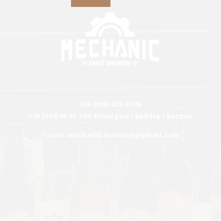
+38 (068) 812 61 06
+38 (093) 50 30 700 Телеграм / Вайбер / Ватцап
Пошта:
mechanic.brewery@gmail.com