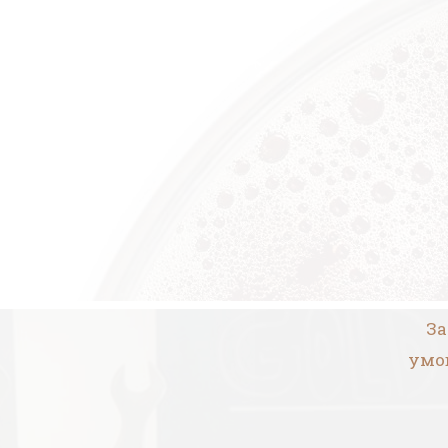
За
умов