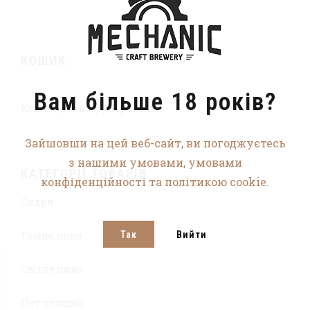
КОШИК
Вам більше 18 років?
Кошик, поки ще, порожній...
Зайшовши на цей веб-сайт, ви погоджуєтесь
з нашими умовами, умовами
КАТЕГОРІЇ ТОВАРІВ
конфіденційності та політикою cookie.
Сидри
Темне пиво
Так
Вийти
Світле пиво
Пет пляшка