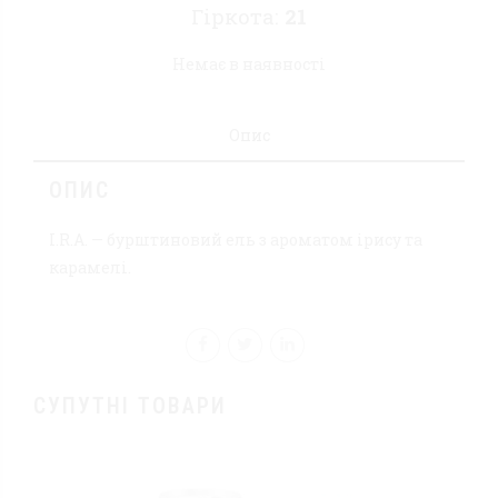
Гіркота:
21
Немає в наявності
Опис
ОПИС
I.R.A. — бурштиновий ель з ароматом ірису та
карамелі.
СУПУТНІ ТОВАРИ