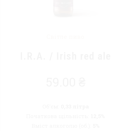
Світле пиво
I.R.A. / Irish red ale
59.00
₴
Об’єм:
0,33 літра
Початкова щільність:
12,5%
Вміст алкоголю (об.):
5%