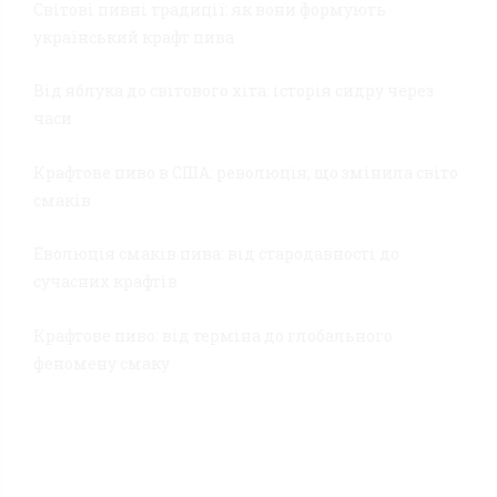
Світові пивні традиції: як вони формують
український крафт пива
Від яблука до світового хіта: історія сидру через
часи
Крафтове пиво в США: революція, що змінила світо
смаків
Еволюція смаків пива: від стародавності до
сучасних крафтів
Крафтове пиво: від терміна до глобального
феномену смаку