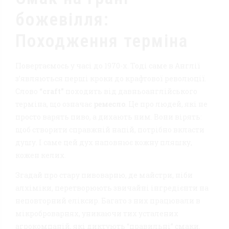
божевілля:
Походження терміна
Повертаємось у часі до 1970-х. Тоді саме в Англії
з’являються перші кроки до крафтової революції.
Слово
“craft”
походить від давньоанглійського
терміна, що означає
ремесло
. Це про людей, які не
просто варять пиво, а дихають ним. Вони вірять:
щоб створити справжній напій, потрібно вкласти
душу. І саме цей дух наповнює кожну пляшку,
кожен келих.
Згадай про стару пивоварню, де майстри, ніби
алхіміки, перетворюють звичайні інгредієнти на
неповторний еліксир. Багато з них працювали в
мікроброварнях, уникаючи тих усталених
агрокомпаній, які диктують “правильні” смаки.