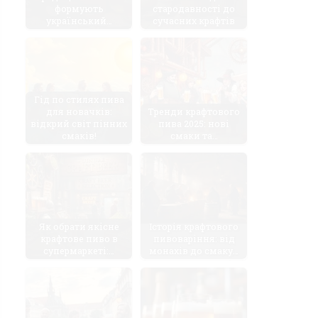
формують
стародавності до
український…
сучасних крафтів
Гід по стилях пива
для новачків:
Тренди крафтового
відкрий світ пінних
пива 2025: нові
смаків!
смаки та…
Як обрати якісне
Історія крафтового
крафтове пиво в
пивоваріння: від
супермаркеті:…
монахів до смаку…