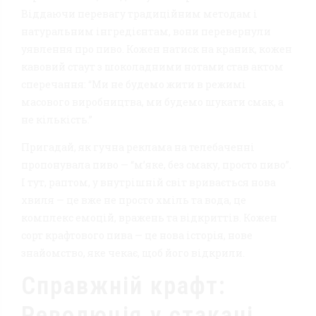
Віддаючи перевагу традиційним методам і
натуральним інгредієнтам, вони перевернули
уявлення про пиво. Кожен натиск на краник, кожен
кавовий стаут з шоколадними нотами став актом
сперечання: “Ми не будемо жити в режимі
масового виробництва, ми будемо шукати смак, а
не кількість.”
Пригадай, як гучна реклама на телебаченні
пропонувала пиво — “м’яке, без смаку, просто пиво”.
І тут, раптом, у внутрішній світ вривається нова
хвиля — це вже не просто хміль та вода, це
комплекс емоцій, вражень та відкриттів. Кожен
сорт крафтового пива — це нова історія, нове
знайомство, яке чекає, щоб його відкрили.
Справжній крафт:
Революція у стакані