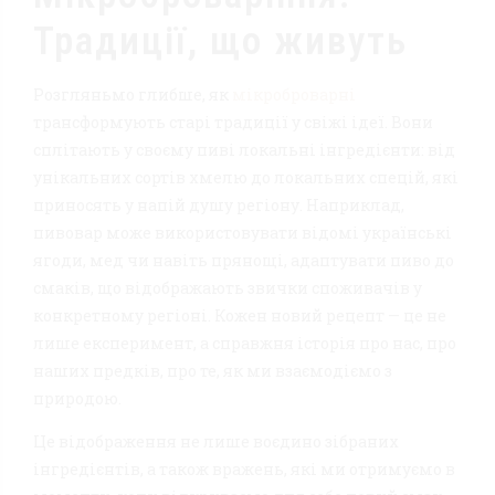
Традиції, що живуть
Розгляньмо глибше, як
мікроброварні
трансформують старі традиції у свіжі ідеї. Вони
сплітають у своєму пиві локальні інгредієнти: від
унікальних сортів хмелю до локальних спецій, які
приносять у напій душу регіону. Наприклад,
пивовар може використовувати відомі українські
ягоди, мед чи навіть прянощі, адаптувати пиво до
смаків, що відображають звички споживачів у
конкретному регіоні. Кожен новий рецепт — це не
лише експеримент, а справжня історія про нас, про
наших предків, про те, як ми взаємодіємо з
природою.
Це відображення не лише воєдино зібраних
інгредієнтів, а також вражень, які ми отримуємо в