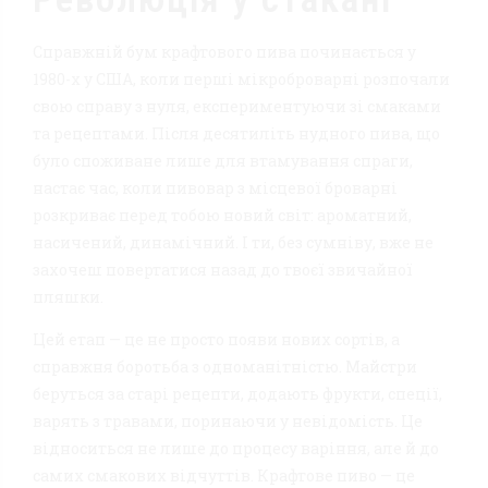
Справжній бум крафтового пива починається у
1980-х у США, коли перші мікроброварні розпочали
свою справу з нуля, експериментуючи зі смаками
та рецептами. Після десятиліть нудного пива, що
було споживане лише для втамування спраги,
настає час, коли пивовар з місцевої броварні
розкриває перед тобою новий світ: ароматний,
насичений, динамічний. І ти, без сумніву, вже не
захочеш повертатися назад до твоєї звичайної
пляшки.
Цей етап — це не просто появи нових сортів, а
справжня боротьба з одноманітністю. Майстри
беруться за старі рецепти, додають фрукти, спеції,
варять з травами, поринаючи у невідомість. Це
відноситься не лише до процесу варіння, але й до
самих смакових відчуттів. Крафтове пиво — це