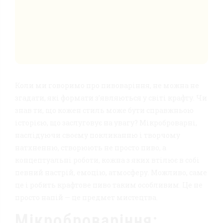
Коли ми говоримо про пивоваріння, не можна не
згадати, які формати з’являються у світі крафту. Чи
знав ти, що кожен стиль може бути справжньою
історією, що заслуговує на увагу? Мікроброварні,
наслідуючи своєму покликанню і творчому
натхненню, створюють не просто пиво, а
концептуальні роботи, кожна з яких втілює в собі
певний настрій, емоцію, атмосферу. Можливо, саме
це і робить крафтове пиво таким особливим. Це не
просто напій — це предмет мистецтва.
Мікроброваріння: