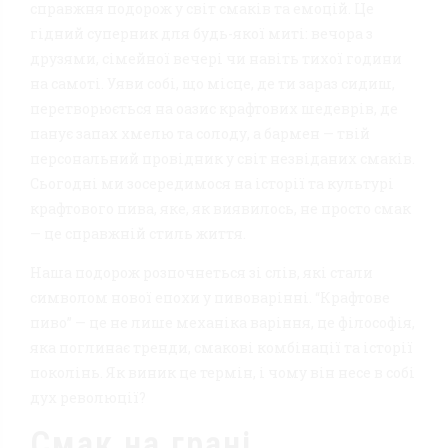
справжня подорож у світ смаків та емоцій. Це
гідний суперник для будь-якої миті: вечора з
друзями, сімейної вечері чи навіть тихої години
на самоті. Уяви собі, що місце, де ти зараз сидиш,
перетворюється на оазис крафтових шедеврів, де
панує запах хмелю та солоду, а бармен — твій
персональний провідник у світ незвіданих смаків.
Сьогодні ми зосередимося на історії та культурі
крафтового пива, яке, як виявилось, не просто смак
— це справжній стиль життя.
Наша подорож розпочнеться зі слів, які стали
символом нової епохи у пивоварінні. “Крафтове
пиво” — це не лише механіка варіння, це філософія,
яка поглинає тренди, смакові комбінації та історії
поколінь. Як виник це термін, і чому він несе в собі
дух революції?
Смак на грані