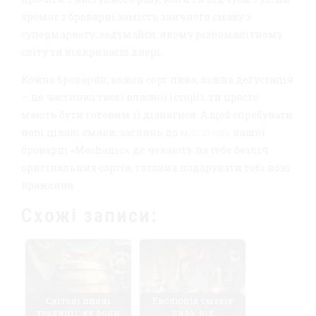
аромат з броварні замість звичного смаку з
супермаркету, задумайся, якому різноманітному
світу ти відкриваєш двері.
Кожна броварня, кожен сорт пива, кожна дегустація
— це частинка твоєї власної історії, ти просто
мають бути готовим її дізнатися. А щоб спробувати
нові цікаві смаки, заглянь до
магазину
нашої
броварні «Mechanic», де чекають на тебе безліч
оригінальних сортів, готових подарувати тобі нові
враження.
Схожі записи:
Світові пивні
Еволюція смаків
традиції: як вони
пива: від