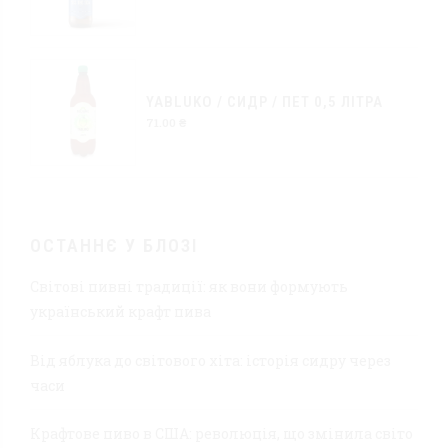
YABLUKO / CИДР / ПЕТ 0,5 ЛІТРА
71.00
₴
ОСТАННЄ У БЛОЗІ
Світові пивні традиції: як вони формують
український крафт пива
Від яблука до світового хіта: історія сидру через
часи
Крафтове пиво в США: революція, що змінила світо