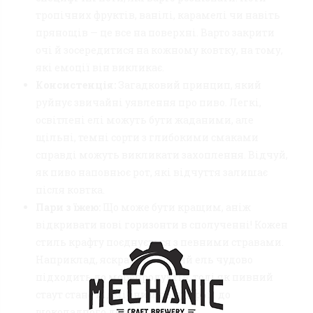
тропічних фруктів, ванілі, карамелі чи навіть
прянощів — це все на поверхні. Варто закрити
очі й зосередитися на кожному ковтку, на тому,
які емоції він викликає.
Консистенція:
Загадковий принцип, який
руйнує звичайні уявлення про пиво. Легкі,
освітлені елі можуть бути жаданими, але
щільні, темні сорти з глибокими смаками
справді можуть викликати захоплення. Відчуй,
як пиво наповнює рот, які відчуття залишає
після ковтка.
Пари з їжею:
Що може бути кращим, аніж
відкривати нові горизонти в сполученні! Кожен
стиль крафту поєднується з певними стравами.
Наприклад, яскравий світлий ель чудово
підходить до морепродуктів, тоді як пивний
стаут стане відмінним партнером до
шоколадного десерту.