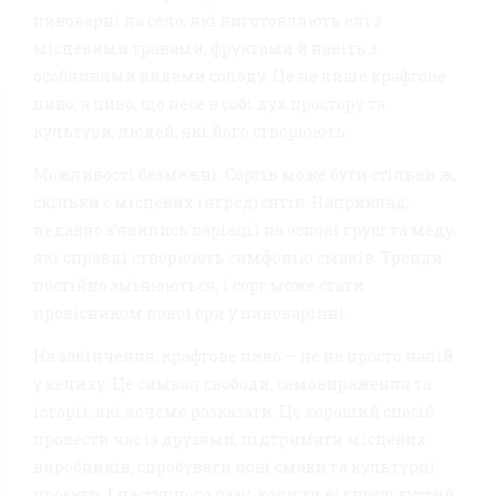
пивоварні на село, які виготовляють елі з
місцевими травами, фруктами й навіть з
особливими видами солоду. Це не лише крафтове
пиво, а пиво, що несе в собі дух простору та
культури, людей, які його створюють.
Можливості безмежні. Сортів може бути стільки ж,
скільки є місцевих інгредієнтів. Наприклад,
недавно з’явились варіації на основі груш та меду,
які справді створюють симфонію смаків. Тренди
постійно змінюються, і сорт може стати
провісником нової ери у пивоварінні.
На закінчення, крафтове пиво — це не просто напій
у келиху. Це символ свободи, самовираження та
історії, які хочемо розказати. Це хороший спосіб
провести час із друзями, підтримати місцевих
виробників, спробувати нові смаки та культурні
проєкти. І наступного разу, коли ти відчуєш густий