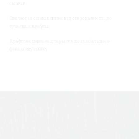
смаків
Еволюція смаків пива: від стародавності до
сучасних крафтів
Крафтове пиво: від терміна до глобального
феномену смаку