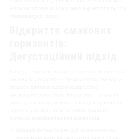
моменти, коли відкриваємо для себе новий смак.
Чи не заслуговує кожна з таких варіацій на те, щоб
стати центром уваги?
Відкриття смакових
горизонтів:
Дегустаційний підхід
Добре, але як же дістатися до цих гастрономічних
шедеврів? Дегустація — це мистецтво, яке варто
вбирати, йдучи по шляху відкриттів у
висококрафтовому світі. Кожен сорт — це новий
витвір, і важливо усвідомлювати, як правильно
оцінити різноманітність смаків. Важливо
розуміти декілька базових принципів:
Смакові нотки:
Кожен сорт може мати свої
специфічні ноти, які варто розпізнати. Ноти