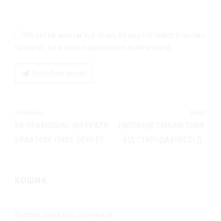
Зберегти моє ім'я, e-mail, та адресу сайту в цьому
браузері для моїх подальших коментарів.
Post Comment
Previous
Next
ЯК ПРАВИЛЬНО ЗБЕРІГАТИ
ЕВОЛЮЦІЯ СМАКІВ ПИВА:
КРАФТОВЕ ПИВО: СЕКРЕТИ
ВІД СТАРОДАВНОСТІ ДО
ВІД ЕКСПЕРТІВ!
СУЧАСНИХ КРАФТІВ
КОШИК
Кошик, поки ще, порожній...