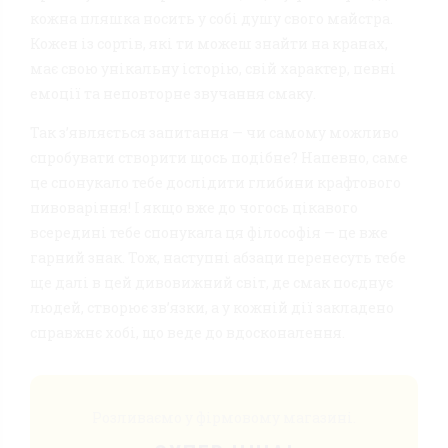
кожна пляшка носить у собі душу свого майстра.
Кожен із сортів, які ти можеш знайти на кранах,
має свою унікальну історію, свій характер, певні
емоції та неповторне звучання смаку.
Так з’являється запитання — чи самому можливо
спробувати створити щось подібне? Напевно, саме
це спонукало тебе дослідити глибини крафтового
пивоваріння! І якщо вже до чогось цікавого
всередині тебе спонукала ця філософія — це вже
гарний знак. Тож, наступні абзаци перенесуть тебе
ще далі в цей дивовижний світ, де смак поєднує
людей, створює зв’язки, а у кожній дії закладено
справжнє хобі, що веде до вдосконалення.
Розливаємо у фірмовому магазині.