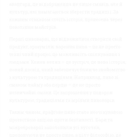
авангард, це відображення не лише смаків, але й
культур, які намагаються зберегти традиції. За
кожним стаканом стоїть історія, пронесена через
покоління майстрів.
Перші пивоварні, що відважилися створити свій
продукт, зрозуміли: варення пива — це не просто
технічний процес, це можливість спілкування з
людьми. Кожен келих — це зустріч, це нова історія,
новий досвід, який забезпечує ближче знайомство
з культурою та традиціями. Наприклад, пиво зі
смаком лайму або перцю — це не просто
незвичайні смаки. Це запрошення у подорож
культурою, традиціями та мріями пивоварів.
Таким чином, крафтове пиво стало неочікуваною
протестною акцією проти безликості. Бари та
мікроброварні заполонили усі куточки,
пропонуючи не просто пиво, а цілу філософію, де