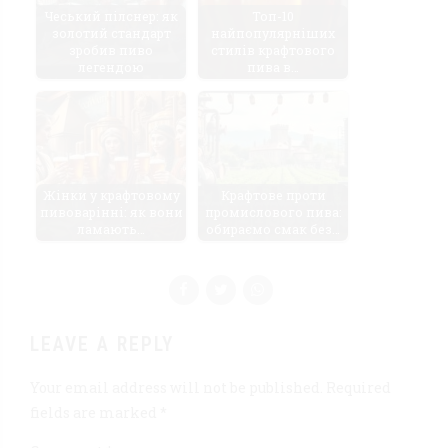
Чеський пілснер: як
Топ-10
золотий стандарт
найпопулярніших
зробив пиво
стилів крафтового
легендою
пива в…
Жінки у крафтовому
Крафтове проти
пивоварінні: як вони
промислового пива:
ламають…
обираємо смак без…
LEAVE A REPLY
Your email address will not be published. Required
fields are marked *