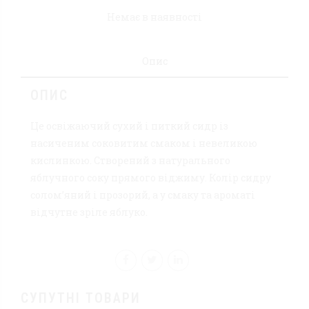
Немає в наявності
Опис
ОПИС
Це освіжаючий сухий і питкий сидр із
насиченим соковитим смаком і невеликою
кислинкою. Створений з натурального
яблучного соку прямого віджиму. Колір сидру
солом’яний і прозорий, а у смаку та ароматі
відчутне зріле яблуко.
СУПУТНІ ТОВАРИ