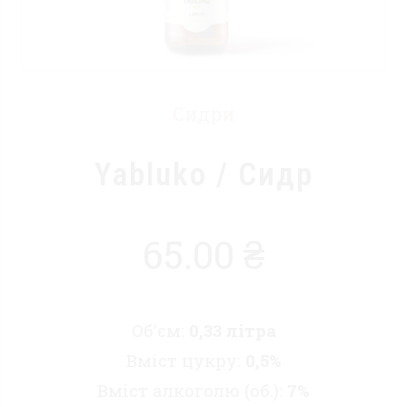
Сидри
Yabluko / Cидр
65.00
₴
Об’єм:
0,33 літра
Вміст цукру:
0,5%
Вміст алкоголю (об.):
7%