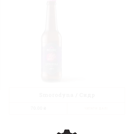
Smorodyna / Cидр
70.00
₴
ЧИТАТИ ДАЛІ