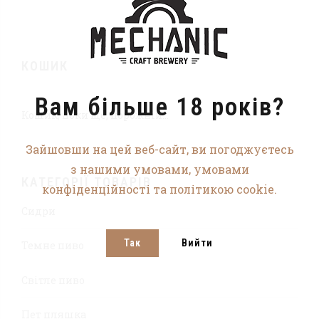
КОШИК
Вам більше 18 років?
Кошик, поки ще, порожній...
Зайшовши на цей веб-сайт, ви погоджуєтесь
з нашими умовами, умовами
КАТЕГОРІЇ ТОВАРІВ
конфіденційності та політикою cookie.
Сидри
Так
Вийти
Темне пиво
Світле пиво
Пет пляшка