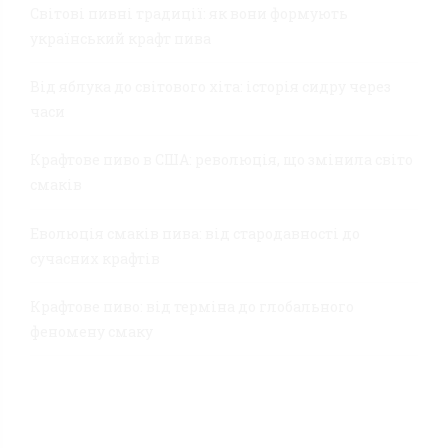
Світові пивні традиції: як вони формують
український крафт пива
Від яблука до світового хіта: історія сидру через
часи
Крафтове пиво в США: революція, що змінила світо
смаків
Еволюція смаків пива: від стародавності до
сучасних крафтів
Крафтове пиво: від терміна до глобального
феномену смаку