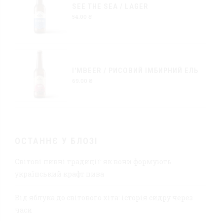
SEE THE SEA / LAGER
54.00
₴
I'MBEER / РИСОВИЙ ІМБИРНИЙ ЕЛЬ
69.00
₴
ОСТАННЄ У БЛОЗІ
Світові пивні традиції: як вони формують
український крафт пива
Від яблука до світового хіта: історія сидру через
часи