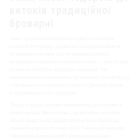
витоків традиційної
броварні
Пиво. Це слово викликає асоціації з теплими
літніми вечорами, дружніми посиденьками та
шумними святами. Але за цими простими
моментами ховається велика історія — історія, яка
пронизує століття, культури та країни. Чи
замислювалися ви колись, як виникло це напій, що
став символом єднання і радості? Давайте разом
відправимося у цю подорож.
Перші згадки про пиво виникають ще у древніх
цивілізаціях Месопотамії, де на основі простих
злаків, води та дріжджів створювали напій, що
славився в усіх куточках світу. У месопотамських
табличках можна знайти рецепти пива, які