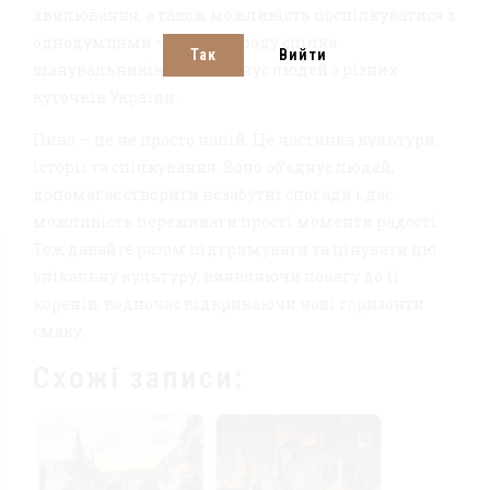
хвилювання, а також можливість поспілкуватися з
однодумцями — це свого роду спілка
Так
Вийти
шанувальників, яка об’єднує людей з різних
куточків України.
Пиво — це не просто напій. Це частинка культури,
історії та спілкування. Воно об’єднує людей,
допомагає створити незабутні спогади і дає
можливість переживати прості моменти радості.
Тож давайте разом підтримувати та цінувати цю
унікальну культуру, виявляючи повагу до її
коренів, водночас відкриваючи нові горизонти
смаку.
Схожі записи: