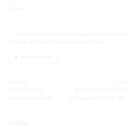
Website
Зберегти моє ім'я, e-mail, та адресу сайту в цьому
браузері для моїх подальших коментарів.
Post Comment
Previous
Next
ЧОМУ IPA СТАВ
АМЕРИКАНСЬКИЙ ПЕЙЛ
КУЛЬТОВИМ ПИВОМ:
ЕЛЬ: ВІДКРИЙТЕ ДЛЯ СЕБЕ
ІСТОРІЯ ТА ТРАДИЦІЇ
КРАФТОВУ РЕВОЛЮЦІЮ У
ІНДІЙСЬКОГО ЕЛЮ
ПИВІ!
КОШИК