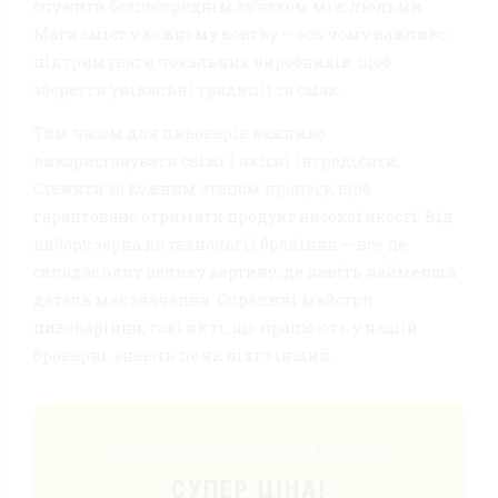
служити безпосереднім зв’язком між людьми.
Мати зміст у кожному ковтку — ось чому важливо
підтримувати локальних виробників, щоб
зберегти унікальні традиції та смак.
Тим часом для пивоварів важливо
використовувати свіжі і якісні інгредієнти.
Стежити за кожним етапом процесу, щоб
гарантовано отримати продукт високої якості. Від
вибору зерна до технології бродіння — все це
складає одну велику картину, де навіть найменша
деталь має значення. Справжні майстри
пивоваріння, такі як ті, що працюють у нашій
броварні, знають це як ніхто інший.
Розливаємо у фірмовому магазині.
СУПЕР ЦІНА!