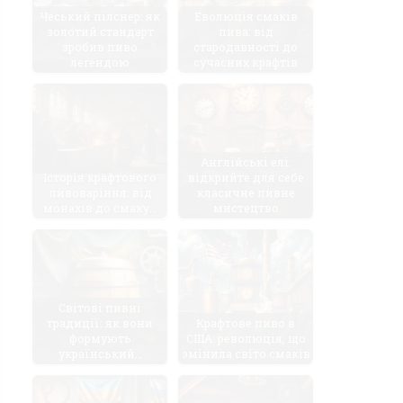
Чеський пілснер: як
Еволюція смаків
золотий стандарт
пива: від
зробив пиво
стародавності до
легендою
сучасних крафтів
Англійські елі:
Історія крафтового
відкрийте для себе
пивоваріння: від
класичне пивне
монахів до смаку…
мистецтво
Світові пивні
традиції: як вони
Крафтове пиво в
формують
США: революція, що
український…
змінила світо смаків