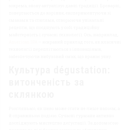
зокрема, знову актуалізує давні традиції. Броварні,
повертаються до коріння, експериментуючи зі
смаками та стилями, створюючи унікальні
рецепти, що поєднують у собі традиційну
майстерність і сучасні технології. Ось, наприклад,
American IPA
— яскравий приклад того, як класичні
технології переплітаються з інноваціями,
забезпечуючи вибуховий смак, що вражає уяву.
Культура dégustation:
витонченість за
склянкою
Розгляньмо, як пиво може стати не лише напоєм, а
й справжньою подією. Сучасні гурмани активно
досліджують мистецтво дегустації. За допомогою