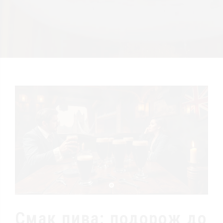
Смак пива: подорож до