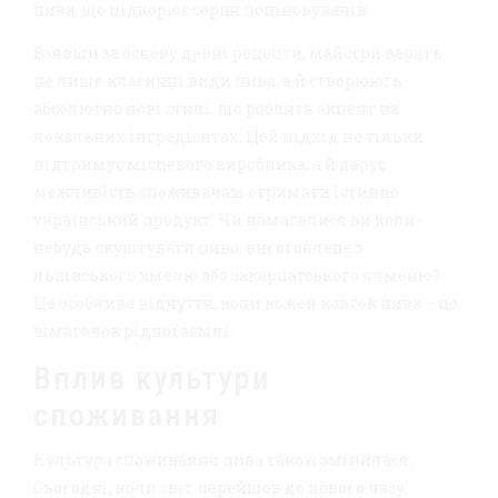
пива, що підкорює серця поціновувачів.
Взявши за основу давні рецепти, майстри варять
не лише класичні види пива, а й створюють
абсолютно нові стилі, що роблять акцент на
локальних інгредієнтах. Цей підхід не тільки
підтримує місцевого виробника, а й дарує
можливість споживачам отримати істинно
український продукт. Чи намагалися ви коли-
небудь скуштувати пиво, виготовлене з
львівського хмелю або закарпатського ячменю?
Це особливе відчуття, коли кожен ковток пива – це
шматочок рідної землі.
Вплив культури
споживання
Культура споживання пива також змінилася.
Сьогодні, коли світ перейшов до нового часу,