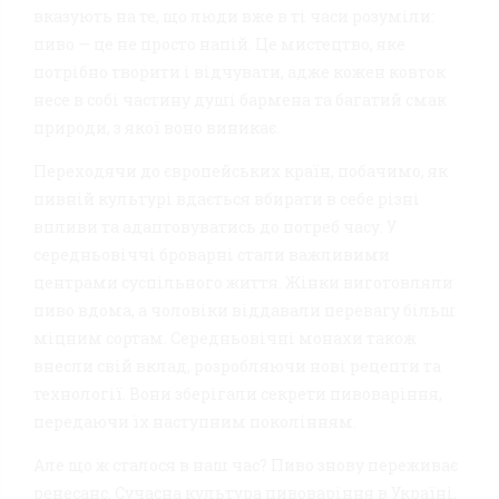
вказують на те, що люди вже в ті часи розуміли:
пиво — це не просто напій. Це мистецтво, яке
потрібно творити і відчувати, адже кожен ковток
несе в собі частину душі бармена та багатий смак
природи, з якої воно виникає.
Переходячи до європейських країн, побачимо, як
пивній культурі вдається вбирати в себе різні
впливи та адаптовуватись до потреб часу. У
середньовіччі броварні стали важливими
центрами суспільного життя. Жінки виготовляли
пиво вдома, а чоловіки віддавали перевагу більш
міцним сортам. Середньовічні монахи також
внесли свій вклад, розробляючи нові рецепти та
технології. Вони зберігали секрети пивоваріння,
передаючи їх наступним поколінням.
Але що ж сталося в наш час? Пиво знову переживає
ренесанс. Сучасна культура пивоваріння в Україні,