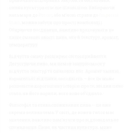
правильно підібраних закусок та обстановки,
пивна культура стає ще цікавішою. Вибираючи
кальмари до
Porter
, або м’ясні страви до
Imperial
Stout
, можна забути про прості комбінації.
Обираючи поєднання, важливо враховувати не
лише смакові якості пива, але й текстуру, аромат,
температуру.
Відчуття смаку розширює світосприйняття.
Дегустуючи пиво, ми немов занурюємося у
відчуття текстур та смакових нот. Аромат хмелю,
карамельні відтінки, солодкість — все це може
розповісти дорогоцінну історію про те, звідки пиво
стало, як його варили, кого воно об’єднало.
Філософія та етика споживання пива — це вже
окрема велика тема. У світі, де кожен голос має
значення, важливо пам’ятати про відповідальне
споживання. Пиво, як частина культури, може