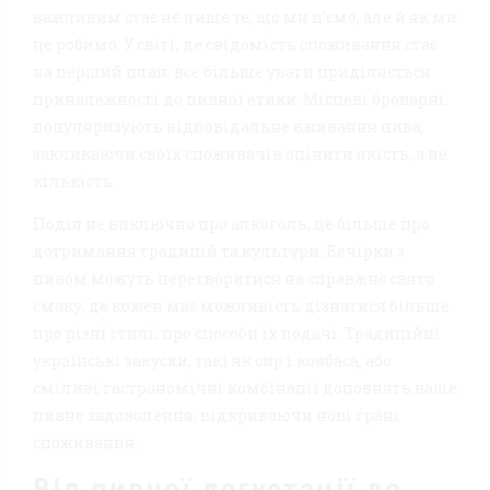
важливим стає не лише те, що ми п’ємо, але й як ми
це робимо. У світі, де свідомість споживання стає
на перший план, все більше уваги приділяється
приналежності до пивної етики. Місцеві броварні,
популяризують відповідальне вживання пива,
закликаючи своїх споживачів оцінити якість, а не
кількість.
Подія не виключно про алкоголь, це більше про
дотримання традицій та культури. Вечірки з
пивом можуть перетворитися на справжнє свято
смаку, де кожен має можливість дізнатися більше
про різні стилі, про способи їх подачі. Традиційні
українські закуски, такі як сир і ковбаса, або
сміливі гастрономічні комбінації доповнять ваше
пивне задоволення, відкриваючи нові грані
споживання.
Від пивної дегустації до